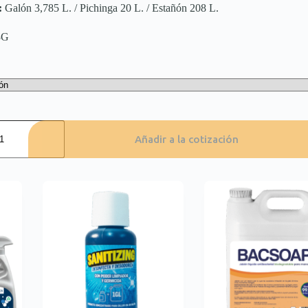
:
Galón 3,785 L. / Pichinga 20 L. / Estañón 208 L.
3G
S
Añadir a la cotización