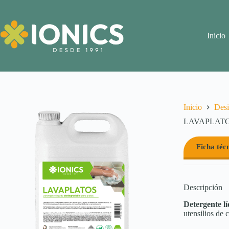
Saltar
al
contenido
Inicio
Inicio
Desi
LAVAPLATO
Ficha téc
Descripción
Detergente l
utensilios de 