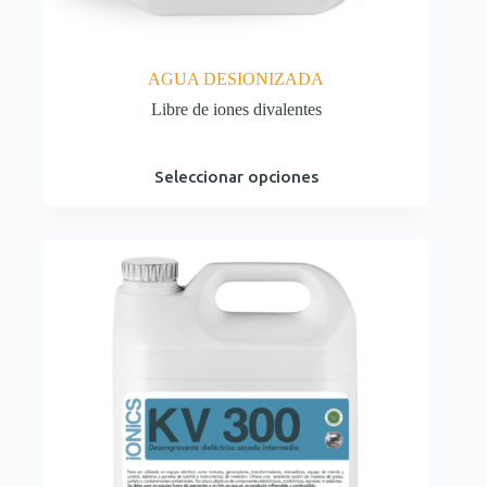
AGUA DESIONIZADA
Libre de iones divalentes
Este
Seleccionar opciones
producto
tiene
múltiples
variantes.
Las
opciones
se
pueden
elegir
en
la
página
de
producto