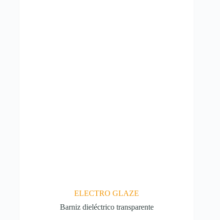
opciones
se
pueden
elegir
en
la
página
de
producto
ELECTRO GLAZE
Barniz dieléctrico transparente