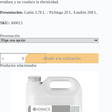
residuos y no conduce la electricidad.
Presentación:
Galón 3,78 L. / Pichinga 20 L. Estañón 208 L.
SKU:
300013
Presentación
KV
Añadir a la cotización
400
cantidad
Productos relacionados