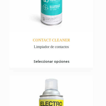
CONTACT CLEANER
Limpiador de contactos
Este
Seleccionar opciones
producto
tiene
múltiples
variantes.
Las
opciones
se
pueden
elegir
en
la