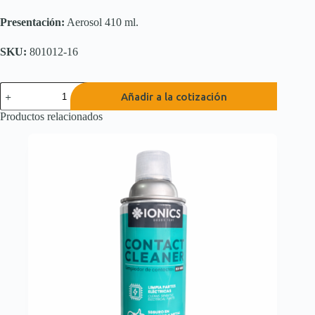
Presentación:
Aerosol 410 ml.
SKU:
801012-16
DUSTER
Añadir a la cotización
NF
cantidad
Productos relacionados