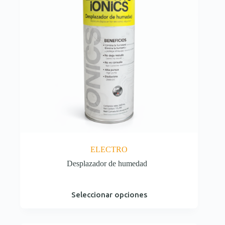
página
de
producto
ELECTRO
Desplazador de humedad
Este
Seleccionar opciones
producto
tiene
múltiples
variantes.